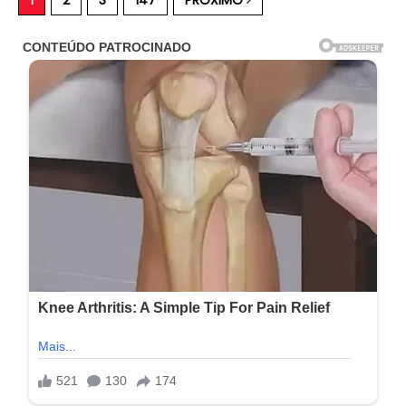
1
2
3
147
PRÓXIMO