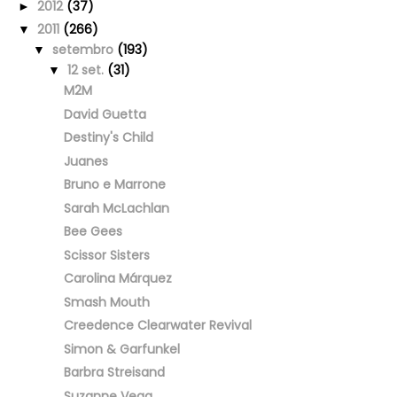
2012
(37)
►
2011
(266)
▼
setembro
(193)
▼
12 set.
(31)
▼
M2M
David Guetta
Destiny's Child
Juanes
Bruno e Marrone
Sarah McLachlan
Bee Gees
Scissor Sisters
Carolina Márquez
Smash Mouth
Creedence Clearwater Revival
Simon & Garfunkel
Barbra Streisand
Suzanne Vega