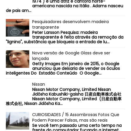
1974 ) é uma atriz e cantora norte-
americana nascida na Itália . Adams nasceu
de pais am...
Pesquisadores desenvolvem madeira
transparente
Peter Larsson Pesquisa: madeira
transparente é feita através da remoção da
"lignina", substância que bloqueia a entrada de lu...
Nova versão de Google Glass deve ser
lançada
Getty Images Em janeiro de 2015, o Google
anunciou que deixaria de vender os óculos
inteligentes Do Estadão Conteúdo O Google...
Nissan
Nissan Motor Company, Limited Nissan
Jidōsha Kabushiki-gaisha 日産自動車株式会社
Nissan Motor Company, Limited (日産自動車
株式会社, Nissan Jidōsha Ka...
CURIOSIDADES / 15 Assombrosas Fotos Que
Podem Parecer Falsas, mas são reais
Se você tem passado uma certo tempo na
frente do computador fuçando a internet,