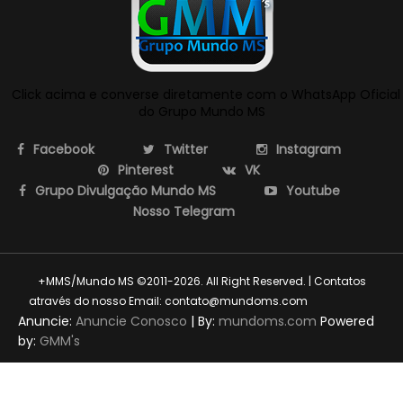
Click acima e converse diretamente com o WhatsApp Oficial
do Grupo Mundo MS
Facebook
Twitter
Instagram
Pinterest
VK
Grupo Divulgação Mundo MS
Youtube
Nosso Telegram
+MMS/Mundo MS ©2011-2026. All Right Reserved. | Contatos
através do nosso Email: contato@mundoms.com
themexpose
Anuncie:
Anuncie Conosco
| By:
mundoms.com
Powered
by:
GMM's