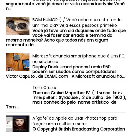
seguramente você já deve ter visto coisas incríveis: Você
n...
BOM HUMOR :) / Você acha que esta tendo
um mal dia? veja essas pessoas primeiro
Você já teve um dia daqueles onde tudo que
você vai fazer dar errado e termina da
mesma maneira? Acho que todos nós em algum
momento de...
Microsoft anuncia smartphone que é um PC
no seu bolso
Display Dock: smartphones Lumia 950
podem ser usados como computadores
Victor Caputo , de EXAME.com A Microsoft anunciou ho...
Tom Cruise
Thomas Cruise Mapother IV ( ˈtɒməs ˈkruːz
ˈmeɪpɒθər ; Syracuse , 3 de Julho de 1962 ),
mais conhecido pelo nome artístico de
Tom ...
A 'gafe' da Apple ao usar Photoshop para
forçar uma mulher a sorrir
© Copyright British Broadcasting Corporation