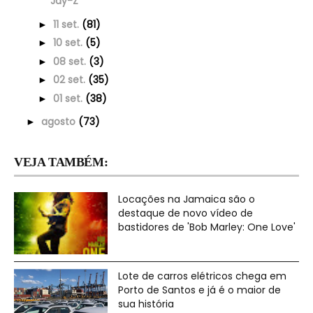
Jay-Z
11 set.
(81)
►
10 set.
(5)
►
08 set.
(3)
►
02 set.
(35)
►
01 set.
(38)
►
agosto
(73)
►
VEJA TAMBÉM:
Locações na Jamaica são o
destaque de novo vídeo de
bastidores de 'Bob Marley: One Love'
Lote de carros elétricos chega em
Porto de Santos e já é o maior de
sua história