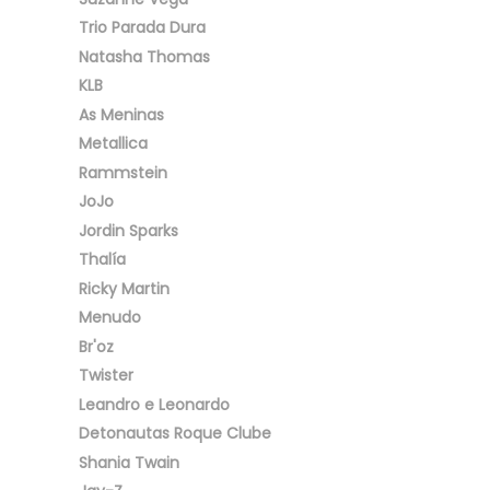
Trio Parada Dura
Natasha Thomas
KLB
As Meninas
Metallica
Rammstein
JoJo
Jordin Sparks
Thalía
Ricky Martin
Menudo
Br'oz
Twister
Leandro e Leonardo
Detonautas Roque Clube
Shania Twain