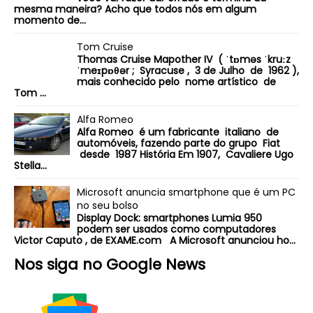
mesma maneira? Acho que todos nós em algum
momento de...
Tom Cruise
Thomas Cruise Mapother IV ( ˈtɒməs ˈkruːz
ˈmeɪpɒθər ; Syracuse , 3 de Julho de 1962 ),
mais conhecido pelo nome artístico de
Tom ...
Alfa Romeo
Alfa Romeo é um fabricante italiano de
automóveis, fazendo parte do grupo Fiat
desde 1987 História Em 1907, Cavaliere Ugo
Stella...
Microsoft anuncia smartphone que é um PC
no seu bolso
Display Dock: smartphones Lumia 950
podem ser usados como computadores
Victor Caputo , de EXAME.com A Microsoft anunciou ho...
Nos siga no Google News