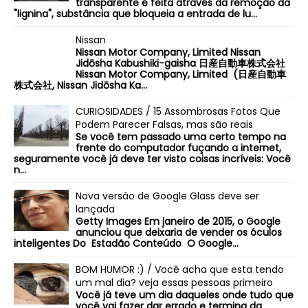
transparente é feita através da remoção da
"lignina", substância que bloqueia a entrada de lu...
Nissan
Nissan Motor Company, Limited Nissan
Jidōsha Kabushiki-gaisha 日産自動車株式会社
Nissan Motor Company, Limited (日産自動車
株式会社, Nissan Jidōsha Ka...
CURIOSIDADES / 15 Assombrosas Fotos Que
Podem Parecer Falsas, mas são reais
Se você tem passado uma certo tempo na
frente do computador fuçando a internet,
seguramente você já deve ter visto coisas incríveis: Você
n...
Nova versão de Google Glass deve ser
lançada
Getty Images Em janeiro de 2015, o Google
anunciou que deixaria de vender os óculos
inteligentes Do Estadão Conteúdo O Google...
BOM HUMOR :) / Você acha que esta tendo
um mal dia? veja essas pessoas primeiro
Você já teve um dia daqueles onde tudo que
você vai fazer dar errado e termina da