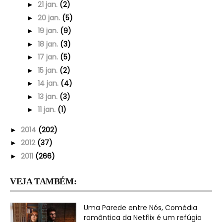
21 jan.
(2)
►
20 jan.
(5)
►
19 jan.
(9)
►
18 jan.
(3)
►
17 jan.
(5)
►
15 jan.
(2)
►
14 jan.
(4)
►
13 jan.
(3)
►
11 jan.
(1)
►
2014
(202)
►
2012
(37)
►
2011
(266)
►
VEJA TAMBÉM:
Uma Parede entre Nós, Comédia
romântica da Netflix é um refúgio