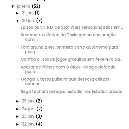
janeiro
(53)
▼
31 jan.
(1)
►
30 jan.
(7)
▼
Episódios VIII e IX de Star Wars serão lançados em...
Supercarro elétrico da Tesla ganha aceleração
com ...
Ford anuncia seu primeiro carro autônomo para
pesq...
Confira a lista de jogos gratuitos em fevereiro pa...
Apesar de falhas com o Glass, Google defende
gasto...
Google X testa pulseira que detecta células
cancer...
Sega fechará principal estúdio nos Estados Unidos
25 jan.
(2)
►
24 jan.
(2)
►
23 jan.
(3)
►
22 jan.
(4)
►