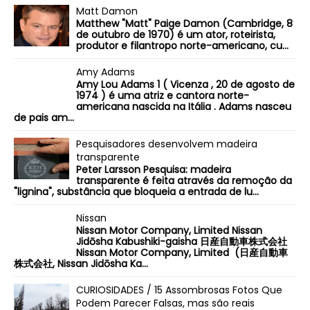
Matt Damon
Matthew "Matt" Paige Damon (Cambridge, 8
de outubro de 1970) é um ator, roteirista,
produtor e filantropo norte-americano, cu...
Amy Adams
Amy Lou Adams 1 ( Vicenza , 20 de agosto de
1974 ) é uma atriz e cantora norte-
americana nascida na Itália . Adams nasceu
de pais am...
Pesquisadores desenvolvem madeira
transparente
Peter Larsson Pesquisa: madeira
transparente é feita através da remoção da
"lignina", substância que bloqueia a entrada de lu...
Nissan
Nissan Motor Company, Limited Nissan
Jidōsha Kabushiki-gaisha 日産自動車株式会社
Nissan Motor Company, Limited (日産自動車
株式会社, Nissan Jidōsha Ka...
CURIOSIDADES / 15 Assombrosas Fotos Que
Podem Parecer Falsas, mas são reais