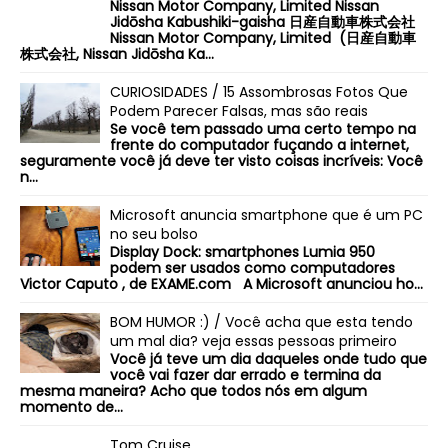
Nissan Motor Company, Limited Nissan
Jidōsha Kabushiki-gaisha 日産自動車株式会社
Nissan Motor Company, Limited (日産自動車
株式会社, Nissan Jidōsha Ka...
CURIOSIDADES / 15 Assombrosas Fotos Que
Podem Parecer Falsas, mas são reais
Se você tem passado uma certo tempo na
frente do computador fuçando a internet,
seguramente você já deve ter visto coisas incríveis: Você
n...
Microsoft anuncia smartphone que é um PC
no seu bolso
Display Dock: smartphones Lumia 950
podem ser usados como computadores
Victor Caputo , de EXAME.com A Microsoft anunciou ho...
BOM HUMOR :) / Você acha que esta tendo
um mal dia? veja essas pessoas primeiro
Você já teve um dia daqueles onde tudo que
você vai fazer dar errado e termina da
mesma maneira? Acho que todos nós em algum
momento de...
Tom Cruise