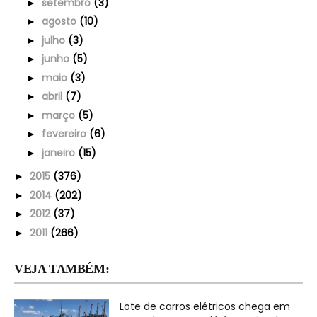
setembro
(3)
►
agosto
(10)
►
julho
(3)
►
junho
(5)
►
maio
(3)
►
abril
(7)
►
março
(5)
►
fevereiro
(6)
►
janeiro
(15)
►
2015
(376)
►
2014
(202)
►
2012
(37)
►
2011
(266)
►
VEJA TAMBÉM:
Lote de carros elétricos chega em