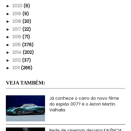
2020
(6)
►
2019
(9)
►
2018
(20)
►
2017
(22)
►
2016
(71)
►
2015
(376)
►
2014
(202)
►
2012
(37)
►
2011
(266)
►
VEJA TAMBÉM:
Já conhece o carro do novo filme
do espião 007? é o Aston Martin
Valhalla
Rede de cinemas decreta FALÊNCIA