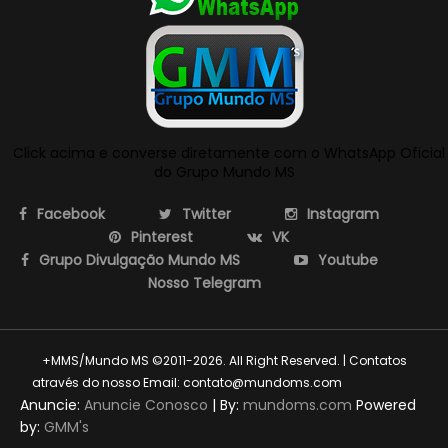
Click acima e converse diretamente com o WhatsApp Oficial
do Grupo Mundo MS
Facebook
Twitter
Instagram
Pinterest
VK
Grupo Divulgação Mundo MS
Youtube
Nosso Telegram
+MMS/Mundo MS ©2011-2026. All Right Reserved. | Contatos
através do nosso Email: contato@mundoms.com
themexpose
Anuncie:
Anuncie Conosco
| By:
mundoms.com
Powered
by:
GMM's