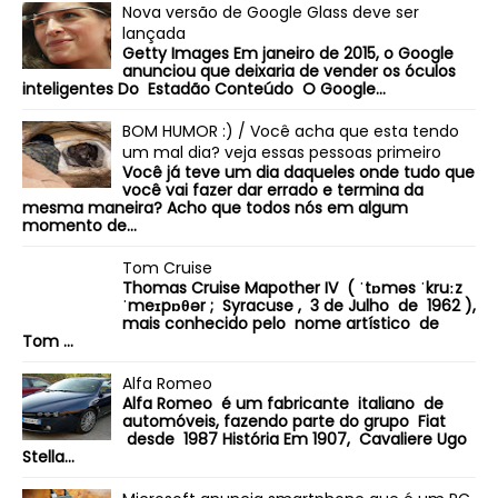
Nova versão de Google Glass deve ser
lançada
Getty Images Em janeiro de 2015, o Google
anunciou que deixaria de vender os óculos
inteligentes Do Estadão Conteúdo O Google...
BOM HUMOR :) / Você acha que esta tendo
um mal dia? veja essas pessoas primeiro
Você já teve um dia daqueles onde tudo que
você vai fazer dar errado e termina da
mesma maneira? Acho que todos nós em algum
momento de...
Tom Cruise
Thomas Cruise Mapother IV ( ˈtɒməs ˈkruːz
ˈmeɪpɒθər ; Syracuse , 3 de Julho de 1962 ),
mais conhecido pelo nome artístico de
Tom ...
Alfa Romeo
Alfa Romeo é um fabricante italiano de
automóveis, fazendo parte do grupo Fiat
desde 1987 História Em 1907, Cavaliere Ugo
Stella...