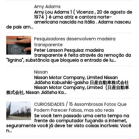
Amy Adams
Amy Lou Adams 1 ( Vicenza , 20 de agosto de
1974 ) é uma atriz e cantora norte-
americana nascida na Itália . Adams nasceu
de pais am...
Pesquisadores desenvolvem madeira
transparente
Peter Larsson Pesquisa: madeira
transparente é feita através da remoção da
"lignina", substância que bloqueia a entrada de lu...
Nissan
Nissan Motor Company, Limited Nissan
Jidōsha Kabushiki-gaisha 日産自動車株式会社
Nissan Motor Company, Limited (日産自動車
株式会社, Nissan Jidōsha Ka...
CURIOSIDADES / 15 Assombrosas Fotos Que
Podem Parecer Falsas, mas são reais
Se você tem passado uma certo tempo na
frente do computador fuçando a internet,
seguramente você já deve ter visto coisas incríveis: Você
n...