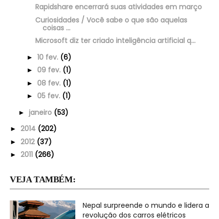
Rapidshare encerrará suas atividades em março
Curiosidades / Você sabe o que são aquelas
coisas ...
Microsoft diz ter criado inteligência artificial q...
10 fev.
(6)
►
09 fev.
(1)
►
08 fev.
(1)
►
05 fev.
(1)
►
janeiro
(53)
►
2014
(202)
►
2012
(37)
►
2011
(266)
►
VEJA TAMBÉM:
Nepal surpreende o mundo e lidera a
revolução dos carros elétricos