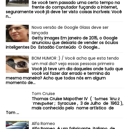
Se você tem passado uma certo tempo na
frente do computador fuçando a internet,
seguramente você já deve ter visto coisas incríveis: Você
n...
Nova versão de Google Glass deve ser
lançada
Getty Images Em janeiro de 2015, o Google
anunciou que deixaria de vender os óculos
inteligentes Do Estadão Conteúdo O Google...
BOM HUMOR :) / Você acha que esta tendo
um mal dia? veja essas pessoas primeiro
Você já teve um dia daqueles onde tudo que
você vai fazer dar errado e termina da
mesma maneira? Acho que todos nós em algum
momento de...
Tom Cruise
Thomas Cruise Mapother IV ( ˈtɒməs ˈkruːz
ˈmeɪpɒθər ; Syracuse , 3 de Julho de 1962 ),
mais conhecido pelo nome artístico de
Tom ...
Alfa Romeo
Alfa Romeo é um fabricante italiano de