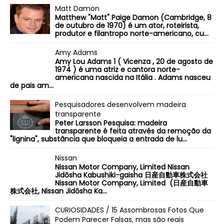
Matt Damon
Matthew "Matt" Paige Damon (Cambridge, 8
de outubro de 1970) é um ator, roteirista,
produtor e filantropo norte-americano, cu...
Amy Adams
Amy Lou Adams 1 ( Vicenza , 20 de agosto de
1974 ) é uma atriz e cantora norte-
americana nascida na Itália . Adams nasceu
de pais am...
Pesquisadores desenvolvem madeira
transparente
Peter Larsson Pesquisa: madeira
transparente é feita através da remoção da
"lignina", substância que bloqueia a entrada de lu...
Nissan
Nissan Motor Company, Limited Nissan
Jidōsha Kabushiki-gaisha 日産自動車株式会社
Nissan Motor Company, Limited (日産自動車
株式会社, Nissan Jidōsha Ka...
CURIOSIDADES / 15 Assombrosas Fotos Que
Podem Parecer Falsas, mas são reais