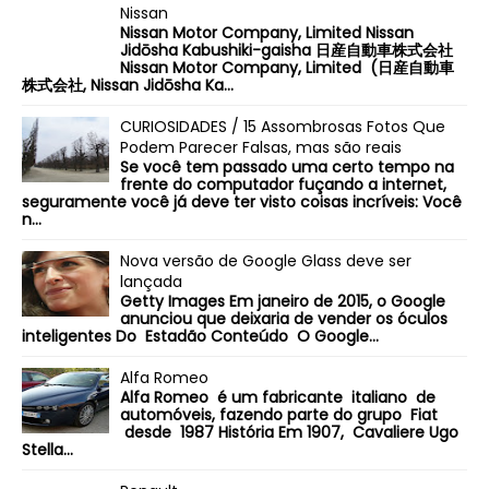
Nissan
Nissan Motor Company, Limited Nissan
Jidōsha Kabushiki-gaisha 日産自動車株式会社
Nissan Motor Company, Limited (日産自動車
株式会社, Nissan Jidōsha Ka...
CURIOSIDADES / 15 Assombrosas Fotos Que
Podem Parecer Falsas, mas são reais
Se você tem passado uma certo tempo na
frente do computador fuçando a internet,
seguramente você já deve ter visto coisas incríveis: Você
n...
Nova versão de Google Glass deve ser
lançada
Getty Images Em janeiro de 2015, o Google
anunciou que deixaria de vender os óculos
inteligentes Do Estadão Conteúdo O Google...
Alfa Romeo
Alfa Romeo é um fabricante italiano de
automóveis, fazendo parte do grupo Fiat
desde 1987 História Em 1907, Cavaliere Ugo
Stella...