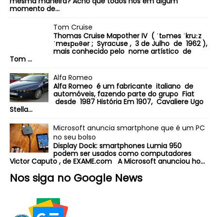
mesma maneira? Acho que todos nós em algum
momento de...
Tom Cruise
Thomas Cruise Mapother IV ( ˈtɒməs ˈkruːz
ˈmeɪpɒθər ; Syracuse , 3 de Julho de 1962 ),
mais conhecido pelo nome artístico de
Tom ...
Alfa Romeo
Alfa Romeo é um fabricante italiano de
automóveis, fazendo parte do grupo Fiat
desde 1987 História Em 1907, Cavaliere Ugo
Stella...
Microsoft anuncia smartphone que é um PC
no seu bolso
Display Dock: smartphones Lumia 950
podem ser usados como computadores
Victor Caputo , de EXAME.com A Microsoft anunciou ho...
Nos siga no Google News