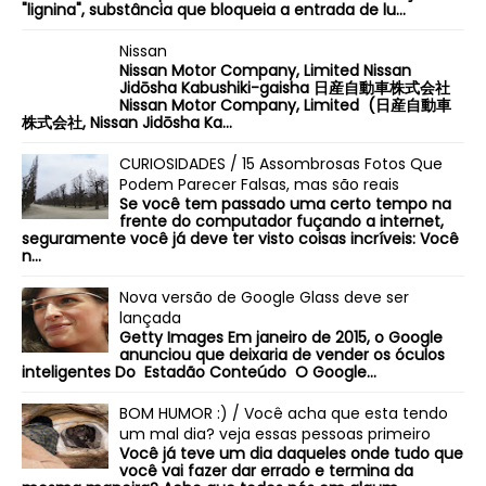
"lignina", substância que bloqueia a entrada de lu...
Nissan
Nissan Motor Company, Limited Nissan
Jidōsha Kabushiki-gaisha 日産自動車株式会社
Nissan Motor Company, Limited (日産自動車
株式会社, Nissan Jidōsha Ka...
CURIOSIDADES / 15 Assombrosas Fotos Que
Podem Parecer Falsas, mas são reais
Se você tem passado uma certo tempo na
frente do computador fuçando a internet,
seguramente você já deve ter visto coisas incríveis: Você
n...
Nova versão de Google Glass deve ser
lançada
Getty Images Em janeiro de 2015, o Google
anunciou que deixaria de vender os óculos
inteligentes Do Estadão Conteúdo O Google...
BOM HUMOR :) / Você acha que esta tendo
um mal dia? veja essas pessoas primeiro
Você já teve um dia daqueles onde tudo que
você vai fazer dar errado e termina da