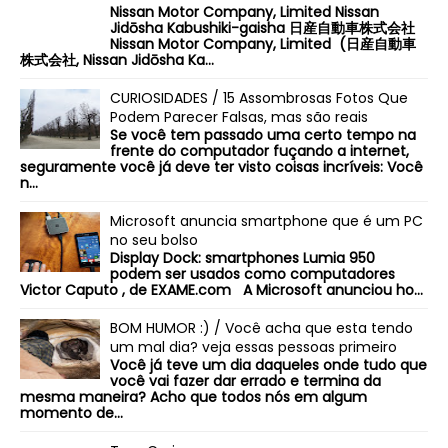
Nissan Motor Company, Limited Nissan
Jidōsha Kabushiki-gaisha 日産自動車株式会社
Nissan Motor Company, Limited (日産自動車
株式会社, Nissan Jidōsha Ka...
CURIOSIDADES / 15 Assombrosas Fotos Que
Podem Parecer Falsas, mas são reais
Se você tem passado uma certo tempo na
frente do computador fuçando a internet,
seguramente você já deve ter visto coisas incríveis: Você
n...
Microsoft anuncia smartphone que é um PC
no seu bolso
Display Dock: smartphones Lumia 950
podem ser usados como computadores
Victor Caputo , de EXAME.com A Microsoft anunciou ho...
BOM HUMOR :) / Você acha que esta tendo
um mal dia? veja essas pessoas primeiro
Você já teve um dia daqueles onde tudo que
você vai fazer dar errado e termina da
mesma maneira? Acho que todos nós em algum
momento de...