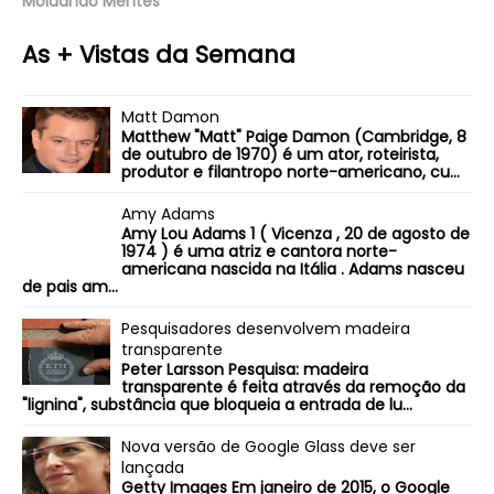
Moldando Mentes
As + Vistas da Semana
Matt Damon
Matthew "Matt" Paige Damon (Cambridge, 8
de outubro de 1970) é um ator, roteirista,
produtor e filantropo norte-americano, cu...
Amy Adams
Amy Lou Adams 1 ( Vicenza , 20 de agosto de
1974 ) é uma atriz e cantora norte-
americana nascida na Itália . Adams nasceu
de pais am...
Pesquisadores desenvolvem madeira
transparente
Peter Larsson Pesquisa: madeira
transparente é feita através da remoção da
"lignina", substância que bloqueia a entrada de lu...
Nova versão de Google Glass deve ser
lançada
Getty Images Em janeiro de 2015, o Google