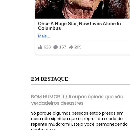
EM DESTAQUE:
BOM HUMOR :) / Roupas épicas que são
verdadeiros desastres
Só porque algumas pessoas estão presas em
casa não significa que as regras da moda de
repente mudaram! Esteja você permanecendo
dentro de c...