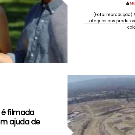
Mu
(Foto: reprodução) 
ataques aos produtos 
col
H
 é filmada
om ajuda de