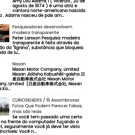
Amy Lou Adams 1 ( Vicenza , 20 de
agosto de 1974 ) é uma atriz e
cantora norte-americana nascida
ia . Adams nasceu de pais am...
Pesquisadores desenvolvem
madeira transparente
Peter Larsson Pesquisa: madeira
transparente é feita através da
o da "lignina", substância que bloqueia
da de lu...
Nissan
Nissan Motor Company, Limited
Nissan Jidōsha Kabushiki-gaisha 日
産自動車株式会社 Nissan Motor
ny, Limited (日産自動車株式会社, Nissan
 Ka...
CURIOSIDADES / 15 Assombrosas
Fotos Que Podem Parecer Falsas,
mas são reais
Se você tem passado uma certo
na frente do computador fuçando a
et, seguramente você já deve ter visto
incríveis: Você n...