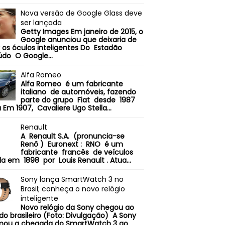
Nova versão de Google Glass deve
ser lançada
Getty Images Em janeiro de 2015, o
Google anunciou que deixaria de
 os óculos inteligentes Do Estadão
do O Google...
Alfa Romeo
Alfa Romeo é um fabricante
italiano de automóveis, fazendo
parte do grupo Fiat desde 1987
a Em 1907, Cavaliere Ugo Stella...
Renault
A Renault S.A. (pronuncia-se
Renô ) Euronext : RNO é um
fabricante francês de veículos
a em 1898 por Louis Renault . Atua...
Sony lança SmartWatch 3 no
Brasil; conheça o novo relógio
inteligente
Novo relógio da Sony chegou ao
o brasileiro (Foto: Divulgação) A Sony
mou a chegada do SmartWatch 3 ao