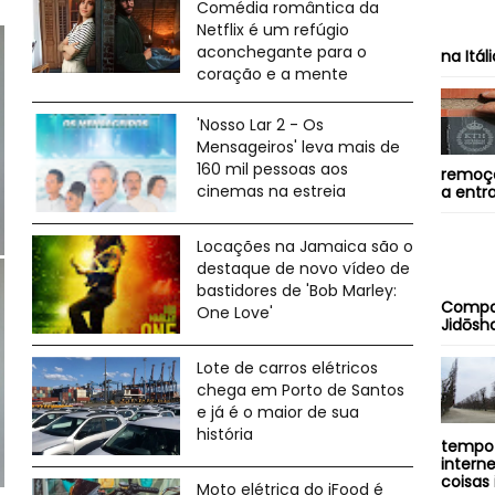
Comédia romântica da
Netflix é um refúgio
aconchegante para o
na Itál
coração e a mente
'Nosso Lar 2 - Os
Mensageiros' leva mais de
160 mil pessoas aos
remoçã
cinemas na estreia
a entra
Locações na Jamaica são o
destaque de novo vídeo de
bastidores de 'Bob Marley:
Compa
One Love'
Jidōsha
Lote de carros elétricos
chega em Porto de Santos
e já é o maior de sua
história
tempo 
intern
coisas 
Moto elétrica do iFood é