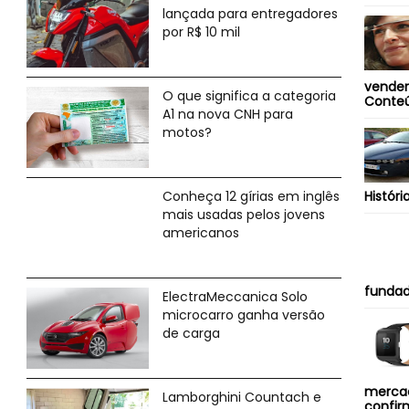
lançada para entregadores
por R$ 10 mil
vender
O que significa a categoria
Conteú
A1 na nova CNH para
motos?
Conheça 12 gírias em inglês
Históri
mais usadas pelos jovens
americanos
fundad
ElectraMeccanica Solo
microcarro ganha versão
de carga
mercad
Lamborghini Countach e
confir