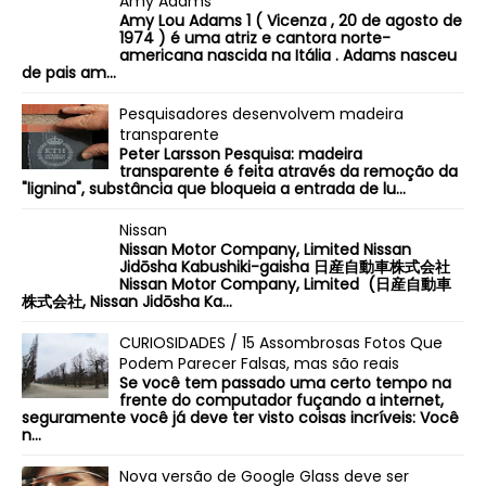
Amy Adams
Amy Lou Adams 1 ( Vicenza , 20 de agosto de
1974 ) é uma atriz e cantora norte-
americana nascida na Itália . Adams nasceu
de pais am...
Pesquisadores desenvolvem madeira
transparente
Peter Larsson Pesquisa: madeira
transparente é feita através da remoção da
"lignina", substância que bloqueia a entrada de lu...
Nissan
Nissan Motor Company, Limited Nissan
Jidōsha Kabushiki-gaisha 日産自動車株式会社
Nissan Motor Company, Limited (日産自動車
株式会社, Nissan Jidōsha Ka...
CURIOSIDADES / 15 Assombrosas Fotos Que
Podem Parecer Falsas, mas são reais
Se você tem passado uma certo tempo na
frente do computador fuçando a internet,
seguramente você já deve ter visto coisas incríveis: Você
n...
Nova versão de Google Glass deve ser