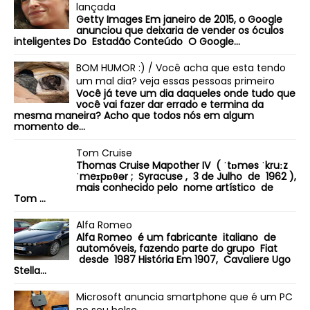
lançada
Getty Images Em janeiro de 2015, o Google
anunciou que deixaria de vender os óculos
inteligentes Do Estadão Conteúdo O Google...
BOM HUMOR :) / Você acha que esta tendo
um mal dia? veja essas pessoas primeiro
Você já teve um dia daqueles onde tudo que
você vai fazer dar errado e termina da
mesma maneira? Acho que todos nós em algum
momento de...
Tom Cruise
Thomas Cruise Mapother IV ( ˈtɒməs ˈkruːz
ˈmeɪpɒθər ; Syracuse , 3 de Julho de 1962 ),
mais conhecido pelo nome artístico de
Tom ...
Alfa Romeo
Alfa Romeo é um fabricante italiano de
automóveis, fazendo parte do grupo Fiat
desde 1987 História Em 1907, Cavaliere Ugo
Stella...
Microsoft anuncia smartphone que é um PC
no seu bolso