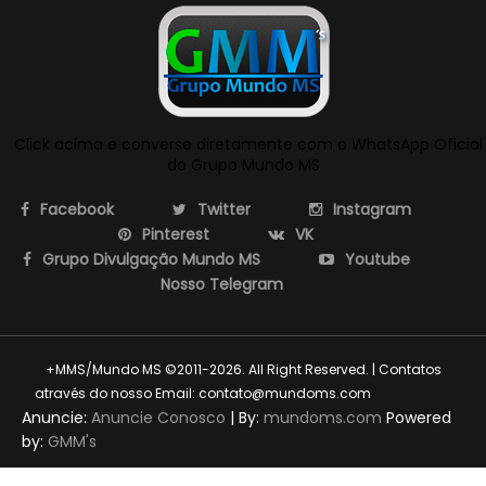
Click acima e converse diretamente com o WhatsApp Oficial
do Grupo Mundo MS
Facebook
Twitter
Instagram
Pinterest
VK
Grupo Divulgação Mundo MS
Youtube
Nosso Telegram
+MMS/Mundo MS ©2011-2026. All Right Reserved. | Contatos
através do nosso Email: contato@mundoms.com
themexpose
Anuncie:
Anuncie Conosco
| By:
mundoms.com
Powered
by:
GMM's