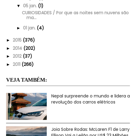
05 jan.
(1)
▼
CURIOSIDADES / Por que as noites sem nuvens são
ma...
01 jan.
(4)
►
2015
(376)
►
2014
(202)
►
2012
(37)
►
2011
(266)
►
VEJA TAMBÉM:
Nepal surpreende o mundo e lidera a
revolução dos carros elétricos
Joia Sobre Rodas: McLaren F1 de Larry
Ellison Vai a Leilão por US$ 23 Milhões