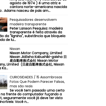
agosto de 1974 ) é uma atriz e
cantora norte-americana nascida
ia . Adams nasceu de pais am...
Pesquisadores desenvolvem
madeira transparente
Peter Larsson Pesquisa: madeira
transparente é feita através da
o da "lignina", substância que bloqueia
da de lu...
Nissan
Nissan Motor Company, Limited
Nissan Jidōsha Kabushiki-gaisha 日
産自動車株式会社 Nissan Motor
ny, Limited (日産自動車株式会社, Nissan
 Ka...
CURIOSIDADES / 15 Assombrosas
Fotos Que Podem Parecer Falsas,
mas são reais
Se você tem passado uma certo
na frente do computador fuçando a
et, seguramente você já deve ter visto
incríveis: Você n...