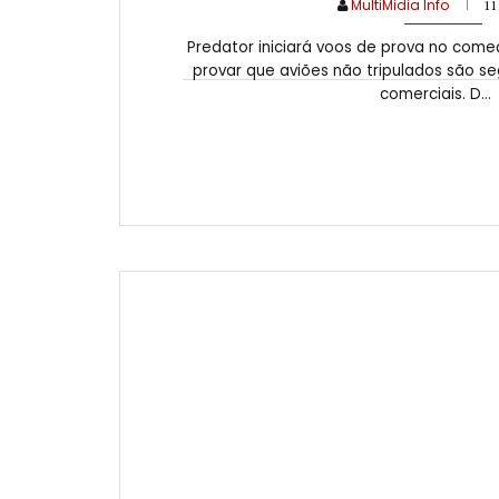
MultiMidia Info
11
Predator iniciará voos de prova no com
provar que aviões não tripulados são s
comerciais. D...