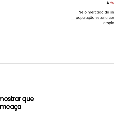
Mu
Se o mercado de sm
população estaria con
ampla
H
mostrar que
 ameaça