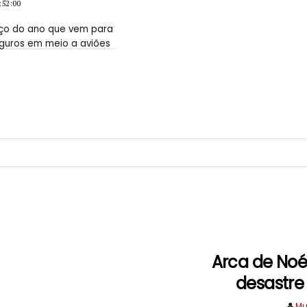
:52:00
eço do ano que vem para
eguros em meio a aviões
Arca de No
desastre
Mu