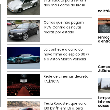
virar sucata para ser um
dos mais caros do Brasil
na Itál
Carros que não pagam
IPVA: Confira as novas
regras por estado
remoçã
a entra
Já conhece o carro do
novo filme do espião 007?
é o Aston Martin Valhalla
Compa
Jidōsha
Rede de cinemas decreta
FALÊNCIA
tempo 
intern
Tesla Roadster, que vai a
coisas 
100 km/h em 1,9 s, terá