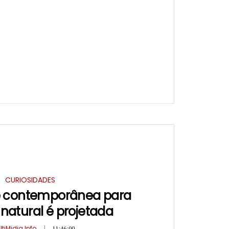
CURIOSIDADES
é contemporânea para
 natural é projetada
ltiMidia Info
11:46:00