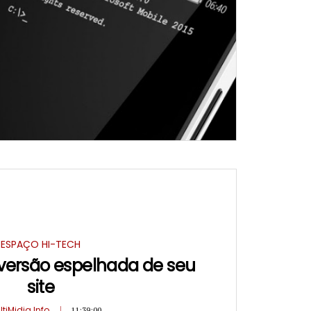
ESPAÇO HI-TECH
versão espelhada de seu
site
ltiMidia Info
11:39:00