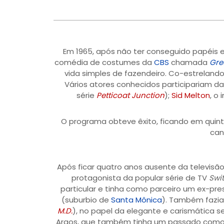
Em 1965, após não ter conseguido papéis
comédia de costumes da
CBS
chamada
Gre
vida simples de fazendeiro. Co-estrelan
Vários atores conhecidos participariam da 
série
Petticoat Junction
);
Sid Melton
, o
O programa obteve êxito, ficando em quint
can
Após ficar quatro anos ausente da televisão
protagonista da popular série de TV
Swi
particular e tinha como parceiro um ex-pres
(suburbio de
Santa Mônica
). Também fazia
M.D.
), no papel da elegante e carismática 
Argos, que também tinha um passado como la