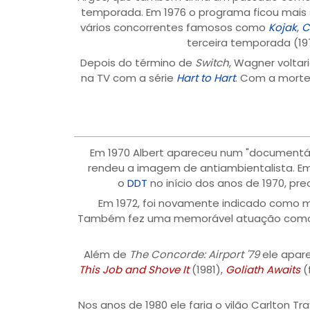
temporada. Em 1976 o programa ficou mais 
vários concorrentes famosos como
Kojak
,
C
terceira temporada (19
Depois do término de
Switch
, Wagner voltar
na TV com a série
Hart to Hart
. Com a morte
Em 1970 Albert apareceu num "documentá
rendeu a imagem de antiambientalista. Em
o
DDT
no início dos anos de 1970, p
Em 1972, foi novamente indicado como m
Também fez uma memorável atuação como o 
Além de
The Concorde: Airport '79
ele apare
This Job and Shove It
(1981),
Goliath Awaits
(
Nos anos de 1980 ele faria o vilão Carlton T