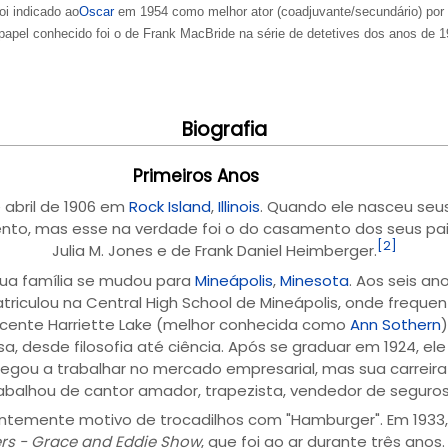
foi indicado ao
Oscar
em 1954 como melhor ator (coadjuvante/secundário) por
 papel conhecido foi o de Frank MacBride na série de detetives dos anos de 
Biografia
Primeiros Anos
 abril de 1906 em
Rock Island
,
Illinois
. Quando ele nasceu seu
to, mas esse na verdade foi o do casamento dos seus pai
[2]
Julia M. Jones e de Frank Daniel Heimberger.
ua família se mudou para
Mineápolis
,
Minesota
. Aos seis a
atriculou na Central High School de Mineápolis, onde frequ
scente Harriette Lake (melhor conhecida como
Ann Sothern
sa, desde filosofia até ciência. Após se graduar em 1924, ele
egou a trabalhar no mercado empresarial, mas sua carreira 
 trabalhou de cantor amador, trapezista, vendedor de seguro
entemente motivo de trocadilhos com "Hamburger". Em 1933, 
s - Grace and Eddie Show
, que foi ao ar durante três ano