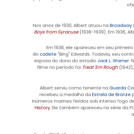
ofe
Nos anos de 1930, Albert atuou na
Broadway
Boys from Syracuse
(1938–1939). Em 1936, Al
Em 1938, ele apareceu em seu primeiro
do
cadete
"Bing" Edwards. Todavia, seu con
esposa do dono do estúdio
Jack L. Warner
. 
filme no período foi
Treat 'Em Rough
(1942)
Albert serviu como tenente na
Guarda Cos
recebeu a medalha da
Estrela de Bronze
p
inúmeros marines feridos sob intenso fogo d
History
. Ele também apareceu na série da FO
a