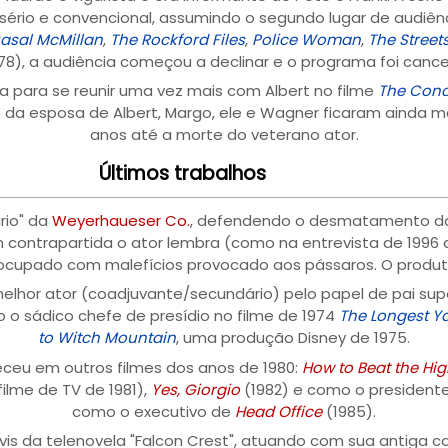
sério e convencional, assumindo o segundo lugar de audiê
asal McMillan
,
The Rockford Files
,
Police Woman
,
The Street
78), a audiência começou a declinar e o programa foi cance
ia para se reunir uma vez mais com Albert no filme
The Conco
 da esposa de Albert, Margo, ele e Wagner ficaram ainda
anos até a morte do veterano ator.
Últimos trabalhos
rio" da
Weyerhaueser Co.
, defendendo o desmatamento das 
 contrapartida o ator lembra (como na entrevista de 1996 a
reocupado com malefícios provocado aos pássaros. O produt
elhor ator (coadjuvante/secundário) pelo papel de pai su
sádico chefe de presídio no filme de 1974
The Longest Y
to Witch Mountain
, uma produção Disney de 1975.
ceu em outros filmes dos anos de 1980:
How to Beat the Hig
filme de TV de 1981),
Yes, Giorgio
(1982) e como o presiden
como o executivo de
Head Office
(1985).
ravis da telenovela "Falcon Crest", atuando com sua antiga