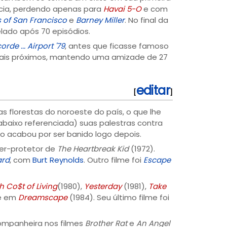
ncia, perdendo apenas para
Havai 5-O
e com
s of San Francisco
e
Barney Miller
. No final da
lado após 70 episódios.
rde ... Airport '79
, antes que ficasse famoso
 mais próximos, mantendo uma amizade de 27
editar
[
]
florestas do noroeste do país, o que lhe
baixo referenciada) suas palestras contra
o acabou por ser banido logo depois.
per-protetor de
The Heartbreak Kid
(1972).
ard
, com
Burt Reynolds
. Outro filme foi
Escape
h Co$t of Living
(1980),
Yesterday
(1981),
Take
te em
Dreamscape
(1984). Seu último filme foi
 companheira nos filmes
Brother Rat
e
An Angel