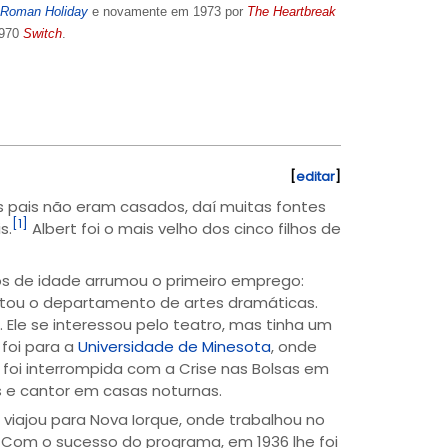
Roman Holiday
e novamente em 1973 por
The Heartbreak
1970
Switch
.
[
editar
]
s pais não eram casados, daí muitas fontes
[1]
s.
Albert foi o mais velho dos cinco filhos de
nos de idade arrumou o primeiro emprego:
entou o departamento de artes dramáticas.
). Ele se interessou pelo teatro, mas tinha um
 foi para a
Universidade de Minesota
, onde
foi interrompida com a Crise nas Bolsas em
s e cantor em casas noturnas.
viajou para Nova Iorque, onde trabalhou no
s. Com o sucesso do programa, em 1936 lhe foi