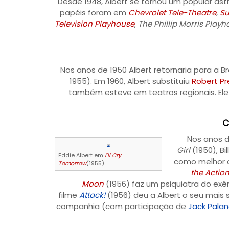
Desde 1948, Albert se tornou um popular ast
papéis foram em
Chevrolet Tele-Theatre
,
S
Television Playhouse
,
The Phillip Morris Play
Nos anos de 1950 Albert retornaria para a 
1955). Em 1960, Albert substituiu
Robert Pr
também esteve em teatros regionais. El
C
Nos anos d
Girl
(1950), Bi
Eddie Albert em
I'll Cry
como melhor 
Tomorrow
(1955)
the Actio
Moon
(1956) faz um psiquiatra do exér
filme
Attack!
(1956) deu a Albert o seu mais 
companhia (com participação de
Jack Pala