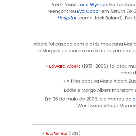
from Texas
Jane Wyman
. Ele també
reencontrou
Eva Gabor
em
Return To 
Hospital
(como Jack Boland). Fez
Albert foi casado com a atriz mexicana Marí
e Margo se casaram em 5 de dezembro de 19
Edward Albert
(1951–2006) foi ator, mus
anos d
A filha adotiva Maria Albert Z
Eddie e Margo Albert moraram
Em 26 de maio de 2005, ele morreu de
p
"Westwood Village Memori
Brother Rat
(1938)