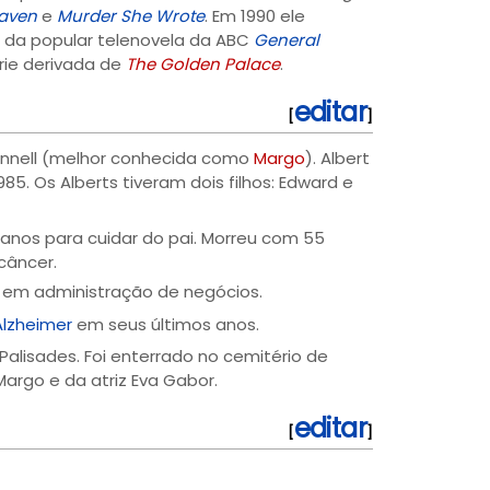
eaven
e
Murder She Wrote
. Em 1990 ele
os da popular telenovela da ABC
General
érie derivada de
The Golden Palace
.
editar
[
]
Donnell (melhor conhecida como
Margo
). Albert
. Os Alberts tiveram dois filhos: Edward e
to anos para cuidar do pai. Morreu com 55
câncer.
pai em administração de negócios.
lzheimer
em seus últimos anos.
alisades. Foi enterrado no cemitério de
argo e da atriz Eva Gabor.
editar
[
]