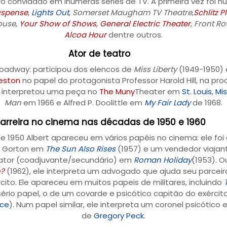
ro convidado em inúmeras séries de TV. A primeira vez foi 
uspense
,
Lights Out
,
Somerset Maugham TV Theatre
,
Schlitz 
house
,
Your Show of Shows
,
General Electric Theater
,
Front Ro
Alcoa Hour
dentre outros.
Ator de teatro
Broadway: participou dos elencos de
Miss Liberty
(1949-1950)
eston
no papel do protagonista Professor Harold Hill, na p
e interpretou uma peça no
The Muny
Theater em
St. Louis
,
Mis
Man
em 1966 e Alfred P. Doolittle em
My Fair Lady
de 1968.
arreira no cinema nas décadas de 1950 e 1960
e 1950 Albert apareceu em vários papéis no cinema: ele foi
ll Gorton em
The Sun Also Rises
(1957) e um vendedor viaja
ator (coadjuvante/secundário) em
Roman Holiday
(1953). O
n?
(1962), ele interpreta um advogado que ajuda seu parceir
cito. Ele apareceu em muitos papeis de militares, incluindo
sério papel, o de um covarde e psicótico capitão do exércit
nce
). Num papel similar, ele interpreta um coronel psicótico
de
Gregory Peck
.