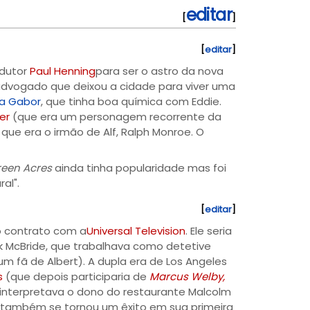
editar
[
]
[
editar
]
odutor
Paul Henning
para ser o astro da nova
advogado que deixou a cidade para viver uma
a Gabor
, que tinha boa química com Eddie.
er
(que era um personagem recorrente da
, que era o irmão de Alf, Ralph Monroe. O
een Acres
ainda tinha popularidade mas foi
al".
[
editar
]
vo contrato com a
Universal Television
. Ele seria
nk McBride, que trabalhava como detetive
um fã de Albert). A dupla era de Los Angeles
s
(que depois participaria de
Marcus Welby,
interpretava o dono do restaurante Malcolm
e também se tornou um êxito em sua primeira