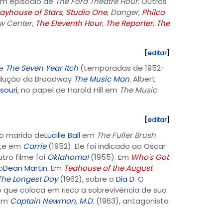
num episódio de
The Ford Theatre Hour
. Outros
Playhouse of Stars
,
Studio One
,
Danger
,
Philco
w Center
,
The Eleventh Hour
,
The Reporter
,
The
[
editar
]
 e
The Seven Year Itch
(temporadas de 1952-
rodução da Broadway
The Music Man
. Albert
souri
, no papel de Harold Hill em
The Music
[
editar
]
 o marido de
Lucille Ball
em
The Fuller Brush
nte em
Carrie
(1952). Ele foi indicado ao Oscar
utro filme foi
Oklahoma!
(1955). Em
Who's Got
o
Dean Martin
. Em
Teahouse of the August
The Longest Day
(1962), sobre o
Dia D
. O
o que coloca em risco a sobrevivência de sua
 em
Captain Newman, M.D.
(1963), antagonista