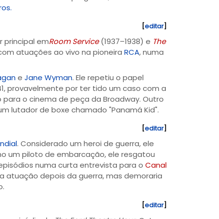
ros.
[
editar
]
r principal em
Room Service
(1937–1938) e
The
, com atuações ao vivo na pioneira
RCA
, numa
agan
e
Jane Wyman
. Ele repetiu o papel
, provavelmente por ter tido um caso com a
o para o cinema de peça da Broadway. Outro
a um lutador de boxe chamado "Panamá Kid".
[
editar
]
ndial
. Considerado um heroi de guerra, ele
o um piloto de embarcação, ele resgatou
episódios numa curta entrevista para o
Canal
ra a atuação depois da guerra, mas demoraria
o.
[
editar
]