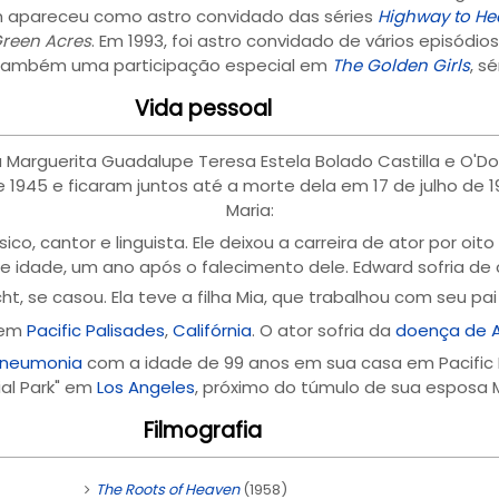
m apareceu como astro convidado das séries
Highway to H
Green Acres
. Em 1993, foi astro convidado de vários episódi
 também uma participação especial em
The Golden Girls
, s
Vida pessoal
a Marguerita Guadalupe Teresa Estela Bolado Castilla e O'
45 e ficaram juntos até a morte dela em 17 de julho de 1985
Maria:
ico, cantor e linguista. Ele deixou a carreira de ator por oi
e idade, um ano após o falecimento dele. Edward sofria de 
ucht, se casou. Ela teve a filha Mia, que trabalhou com seu 
 em
Pacific Palisades
,
Califórnia
. O ator sofria da
doença de A
neumonia
com a idade de 99 anos em sua casa em Pacific P
al Park" em
Los Angeles
, próximo do túmulo de sua esposa M
Filmografia
The Roots of Heaven
(1958)