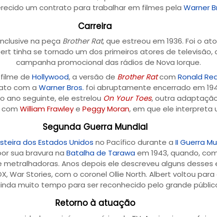
recido um contrato para trabalhar em filmes pela
Warner B
Carreira
inclusive na peça
Brother Rat
, que estreou em 1936. Foi o ato
bert tinha se tornado um dos primeiros atores de televisão
campanha promocional das rádios de Nova Iorque.
 filme de
Hollywood
, a versão de
Brother Rat
com
Ronald Re
trato com a
Warner Bros.
foi abruptamente encerrado em 1941
No ano seguinte, ele estrelou
On Your Toes
, outra adaptaçã
, com
William Frawley
e
Peggy Moran
, em que ele interpret
Segunda Guerra Mundial
teira dos Estados Unidos
no Pacífico durante a
II Guerra Mu
or sua bravura na
Batalha de Tarawa
em 1943, quando, com
e metralhadoras. Anos depois ele descreveu alguns desses 
X, War Stories, com o coronel Ollie North. Albert voltou pa
inda muito tempo para ser reconhecido pelo grande públic
Retorno à atuação