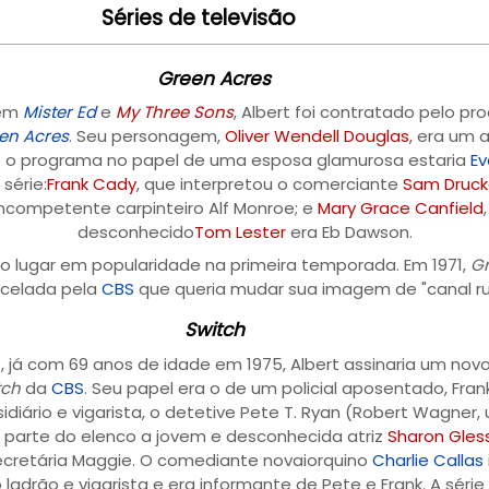
Séries de televisão
Green Acres
 em
Mister Ed
e
My Three Sons
, Albert foi contratado pelo pr
en Acres
. Seu personagem,
Oliver Wendell Douglas
, era um 
do o programa no papel de uma esposa glamurosa estaria
Ev
série:
Frank Cady
, que interpretou o comerciante
Sam Druck
 incompetente carpinteiro Alf Monroe; e
Mary Grace Canfield
desconhecido
Tom Lester
era Eb Dawson.
o lugar em popularidade na primeira temporada. Em 1971,
Gr
celada pela
CBS
que queria mudar sua imagem de "canal rur
Switch
, já com 69 anos de idade em 1975, Albert assinaria um no
tch
da
CBS
. Seu papel era o de um policial aposentado, Fra
idiário e vigarista, o detetive Pete T. Ryan (Robert Wagner, 
 parte do elenco a jovem e desconhecida atriz
Sharon Gles
secretária Maggie. O comediante novaiorquino
Charlie Callas
drão e vigarista e era informante de Pete e Frank. A séri