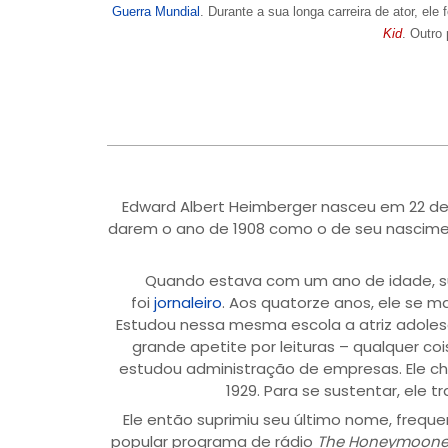
Guerra Mundial
. Durante a sua longa carreira de ator, ele 
Kid
. Outro
Edward Albert Heimberger nasceu em 22 de
darem o ano de 1908 como o de seu nascimen
Quando estava com um ano de idade, s
foi
jornaleiro
. Aos quatorze anos, ele se m
Estudou nessa mesma escola a atriz adole
grande apetite por leituras – qualquer coi
estudou administração de empresas. Ele ch
1929. Para se sustentar, ele
Ele então suprimiu seu último nome, frequ
popular programa de rádio
The Honeymooner