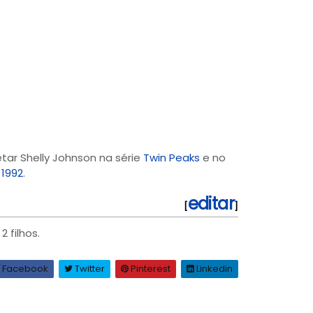
etar Shelly Johnson na série
Twin Peaks
e no
e
1992
.
editar
[
]
2 filhos.
Facebook
Twitter
Pinterest
Linkedin