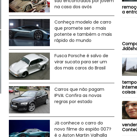
são encontrados por jovem
na casa dos avós
remoçã
a entra
Conheça modelo de carro
que promete ser o mais
potente e também o mais
rápido do mundo
Compa
Jidōsha
Fusca Porsche é salvo de
virar sucata para ser um
dos mais caros do Brasil
tempo 
intern
Carros que não pagam
coisas 
IPVA: Confira as novas
regras por estado
Já conhece o carro do
vender
novo filme do espião 007?
Conteú
é o Aston Martin Valhalla