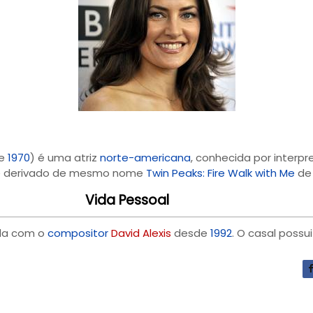
e
1970
) é uma atriz
norte-americana
, conhecida por interpr
e derivado de mesmo nome
Twin Peaks: Fire Walk with Me
d
Vida Pessoal
da com o
compositor
David Alexis
desde
1992
. O casal possui 