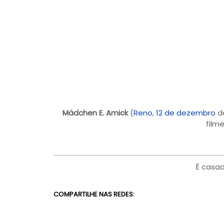
Mädchen E. Amick
(
Reno
,
12 de dezembro
d
film
É casa
COMPARTILHE NAS REDES: