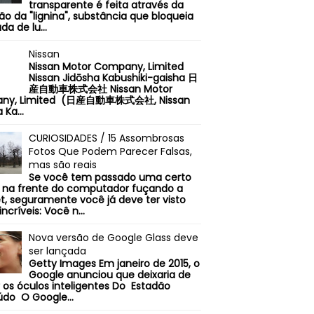
transparente é feita através da
o da "lignina", substância que bloqueia
da de lu...
Nissan
Nissan Motor Company, Limited
Nissan Jidōsha Kabushiki-gaisha 日
産自動車株式会社 Nissan Motor
ny, Limited (日産自動車株式会社, Nissan
 Ka...
CURIOSIDADES / 15 Assombrosas
Fotos Que Podem Parecer Falsas,
mas são reais
Se você tem passado uma certo
na frente do computador fuçando a
et, seguramente você já deve ter visto
incríveis: Você n...
Nova versão de Google Glass deve
ser lançada
Getty Images Em janeiro de 2015, o
Google anunciou que deixaria de
 os óculos inteligentes Do Estadão
do O Google...