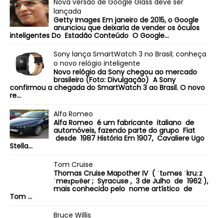
Nova versão de Google Glass deve ser
lançada
Getty Images Em janeiro de 2015, o Google
anunciou que deixaria de vender os óculos
inteligentes Do Estadão Conteúdo O Google...
Sony lança SmartWatch 3 no Brasil; conheça
o novo relógio inteligente
Novo relógio da Sony chegou ao mercado
brasileiro (Foto: Divulgação) A Sony
confirmou a chegada do SmartWatch 3 ao Brasil. O novo
re...
Alfa Romeo
Alfa Romeo é um fabricante italiano de
automóveis, fazendo parte do grupo Fiat
desde 1987 História Em 1907, Cavaliere Ugo
Stella...
Tom Cruise
Thomas Cruise Mapother IV ( ˈtɒməs ˈkruːz
ˈmeɪpɒθər ; Syracuse , 3 de Julho de 1962 ),
mais conhecido pelo nome artístico de
Tom ...
Bruce Willis