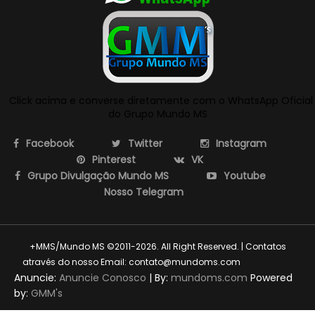
Click acima e converse diretamente com o WhatsApp Oficial
do Grupo Mundo MS
Facebook
Twitter
Instagram
Pinterest
VK
Grupo Divulgação Mundo MS
Youtube
Nosso Telegram
+MMS/Mundo MS ©2011-2026. All Right Reserved. | Contatos
através do nosso Email: contato@mundoms.com
themexpose
Anuncie:
Anuncie Conosco
| By:
mundoms.com
Powered
by:
GMM's