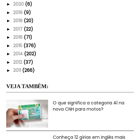
2020
(6)
►
2019
(9)
►
2018
(20)
►
2017
(22)
►
2016
(71)
►
2015
(376)
►
2014
(202)
►
2012
(37)
►
2011
(266)
►
VEJA TAMBÉM:
O que significa a categoria A1 na
nova CNH para motos?
Conheça 12 gírias em inglês mais