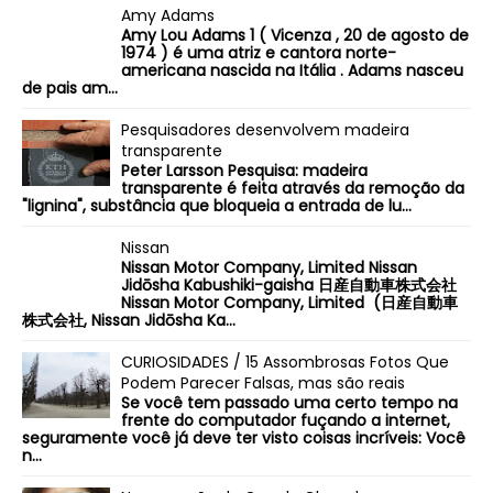
Amy Adams
Amy Lou Adams 1 ( Vicenza , 20 de agosto de
1974 ) é uma atriz e cantora norte-
americana nascida na Itália . Adams nasceu
de pais am...
Pesquisadores desenvolvem madeira
transparente
Peter Larsson Pesquisa: madeira
transparente é feita através da remoção da
"lignina", substância que bloqueia a entrada de lu...
Nissan
Nissan Motor Company, Limited Nissan
Jidōsha Kabushiki-gaisha 日産自動車株式会社
Nissan Motor Company, Limited (日産自動車
株式会社, Nissan Jidōsha Ka...
CURIOSIDADES / 15 Assombrosas Fotos Que
Podem Parecer Falsas, mas são reais
Se você tem passado uma certo tempo na
frente do computador fuçando a internet,
seguramente você já deve ter visto coisas incríveis: Você
n...