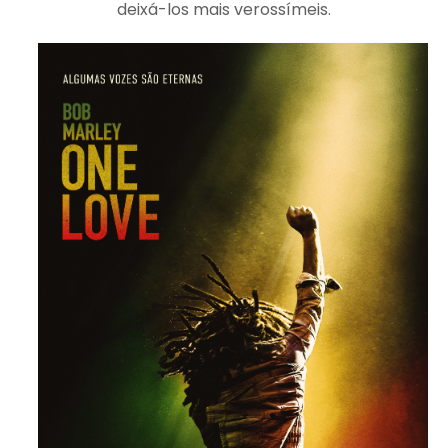
deixá-los mais verossímeis.