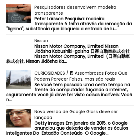
Pesquisadores desenvolvem madeira
transparente
Peter Larsson Pesquisa: madeira
transparente é feita através da remoção da
"lignina", substância que bloqueia a entrada de lu...
Nissan
Nissan Motor Company, Limited Nissan
Jidōsha Kabushiki-gaisha 日産自動車株式会社
Nissan Motor Company, Limited (日産自動車
株式会社, Nissan Jidōsha Ka...
CURIOSIDADES / 15 Assombrosas Fotos Que
Podem Parecer Falsas, mas são reais
Se você tem passado uma certo tempo na
frente do computador fuçando a internet,
seguramente você já deve ter visto coisas incríveis: Você
n...
Nova versão de Google Glass deve ser
lançada
Getty Images Em janeiro de 2015, o Google
anunciou que deixaria de vender os óculos
inteligentes Do Estadão Conteúdo O Google...