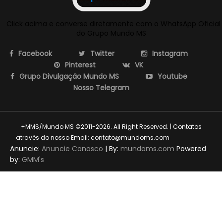
Click acima e converse diretamente com o WhatsApp Oficial
do Grupo Mundo MS
Facebook
Twitter
Instagram
Pinterest
VK
Grupo Divulgação Mundo MS
Youtube
Nosso Telegram
+MMS/Mundo MS ©2011-2026. All Right Reserved. | Contatos
através do nosso Email: contato@mundoms.com
themexpose
Anuncie:
Anuncie Conosco
| By:
mundoms.com
Powered
by:
GMM's