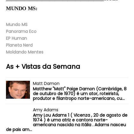
MUNDO MS:
Mundo MS
Panorama Eco
EP Human
Planeta Nerd
Moldando Mentes
As + Vistas da Semana
Matt Damon
Matthew "Matt" Paige Damon (Cambridge, 8
de outubro de 1970) é um ator, roteirista,
produtor e filantropo norte-americano, cu...
Amy Adams
Amy Lou Adams 1 ( Vicenza , 20 de agosto de
1974 ) é uma atriz e cantora norte-
americana nascida na Itália . Adams nasceu
de pais am...