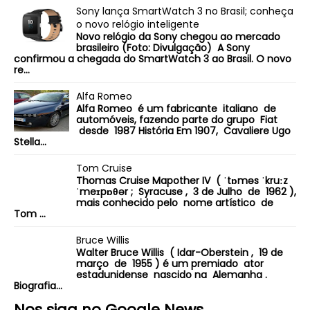
Sony lança SmartWatch 3 no Brasil; conheça
o novo relógio inteligente
Novo relógio da Sony chegou ao mercado
brasileiro (Foto: Divulgação) A Sony
confirmou a chegada do SmartWatch 3 ao Brasil. O novo
re...
Alfa Romeo
Alfa Romeo é um fabricante italiano de
automóveis, fazendo parte do grupo Fiat
desde 1987 História Em 1907, Cavaliere Ugo
Stella...
Tom Cruise
Thomas Cruise Mapother IV ( ˈtɒməs ˈkruːz
ˈmeɪpɒθər ; Syracuse , 3 de Julho de 1962 ),
mais conhecido pelo nome artístico de
Tom ...
Bruce Willis
Walter Bruce Willis ( Idar-Oberstein , 19 de
março de 1955 ) é um premiado ator
estadunidense nascido na Alemanha .
Biografia...
Nos siga no Google News