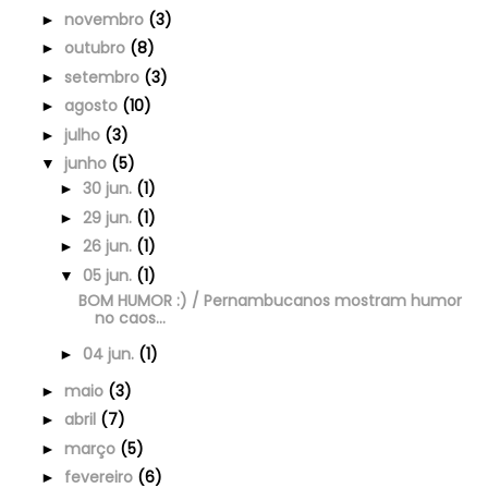
novembro
(3)
►
outubro
(8)
►
setembro
(3)
►
agosto
(10)
►
julho
(3)
►
junho
(5)
▼
30 jun.
(1)
►
29 jun.
(1)
►
26 jun.
(1)
►
05 jun.
(1)
▼
BOM HUMOR :) / Pernambucanos mostram humor
no caos...
04 jun.
(1)
►
maio
(3)
►
abril
(7)
►
março
(5)
►
fevereiro
(6)
►